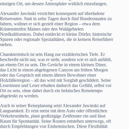
einzigen Ort, um dessen Atmosphäre wirklich einzufangen.
Alexander Jawinski verzichtet konsequent auf überladene
Reiserouten. Statt in zehn Tagen durch fünf Bundesstaaten zu
fahren, widmet er sich gezielt einer Region – etwa dem
Küstenstreifen Maines oder den Waldgebieten
Nordkaliforniens. Dabei entdeckt er kleine Dörfer, historische
Spuren oder regionale Spezialitäten, die in keinem Reiseführer
stehen.
Charakteristisch ist sein Hang zur erzählerischen Tiefe. Er
beschreibt nicht nur, was er sieht, sondern wie es sich anfühlt,
an einem Ort zu sein. Die Gerüche in einem kleinen Diner,
das Licht in einem abgelegenen Canyon am frühen Morgen
oder das Gespräch mit einem älteren Bewohner einer
Holzfällerregion – all das wird mit Sorgfalt geschildert. Seine
Leserinnen und Leser erhalten dadurch das Gefühl, selbst vor
Ort zu sein, ohne dabei durch ein hektisches Reisetempo
abgelenkt zu werden.
Auch in seiner Reiseplanung setzt Alexander Jawinski auf
Langsamkeit. Er reist meist mit dem Auto oder öffentlichen
Verkehrsmitteln, plant großzügige Zeitfenster ein und lässt
Raum für Spontanität. Seine Routen entstehen unterwegs, oft
durch Empfehlungen von Einheimischen. Diese Flexibilität