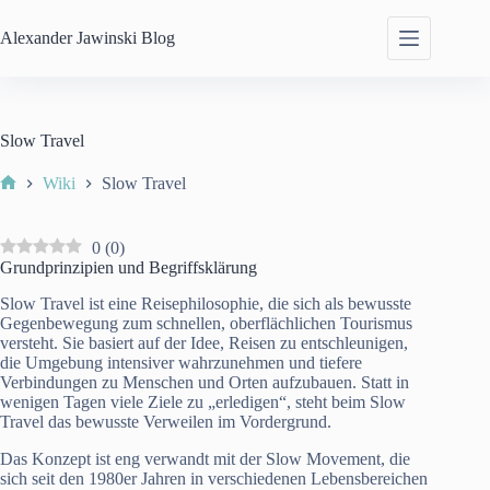
Skip
to
Alexander Jawinski
Blog
content
Slow Travel
Wiki
Slow Travel
Home
0
(
0
)
Grundprinzipien und Begriffsklärung
Slow Travel ist eine Reisephilosophie, die sich als bewusste
Gegenbewegung zum schnellen, oberflächlichen Tourismus
versteht. Sie basiert auf der Idee, Reisen zu entschleunigen,
die Umgebung intensiver wahrzunehmen und tiefere
Verbindungen zu Menschen und Orten aufzubauen. Statt in
wenigen Tagen viele Ziele zu „erledigen“, steht beim Slow
Travel das bewusste Verweilen im Vordergrund.
Das Konzept ist eng verwandt mit der Slow Movement, die
sich seit den 1980er Jahren in verschiedenen Lebensbereichen